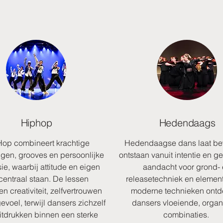
Hiphop
Hedendaags
op combineert krachtige
Hedendaagse dans laat b
en, grooves en persoonlijke
ontstaan vanuit intentie en g
ie, waarbij attitude en eigen
aandacht voor grond-
l centraal staan. De lessen
releasetechniek en elemen
en creativiteit, zelfvertrouwen
moderne technieken ont
evoel, terwijl dansers zichzelf
dansers vloeiende, orga
uitdrukken binnen een sterke
combinaties.