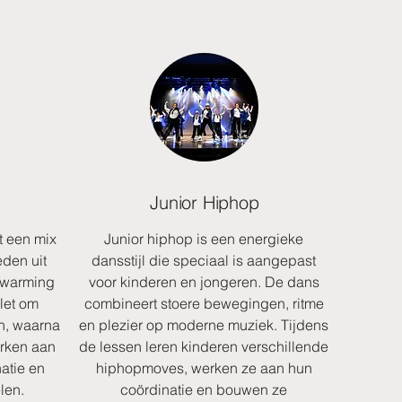
Junior Hiphop
t een mix
Junior hiphop is een energieke
eden uit
dansstijl die speciaal is aangepast
opwarming
voor kinderen en jongeren. De dans
let om
combineert stoere bewegingen, ritme
en, waarna
en plezier op moderne muziek. Tijdens
erken aan
de lessen leren kinderen verschillende
atie en
hiphopmoves, werken ze aan hun
len.
coördinatie en bouwen ze