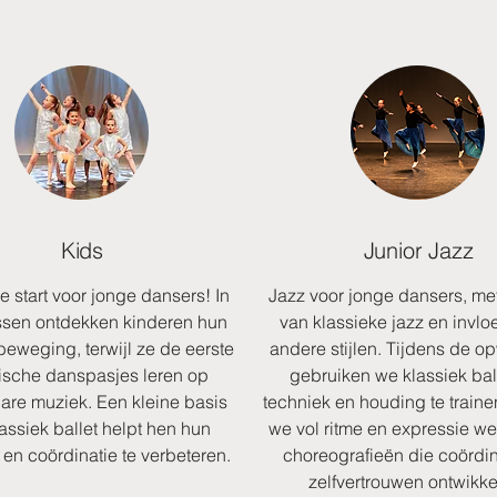
Kids
Junior Jazz
e start voor jonge dansers! In
Jazz voor jonge dansers, me
ssen ontdekken kinderen hun
van klassieke jazz en invlo
beweging, terwijl ze de eerste
andere stijlen. Tijdens de 
ische danspasjes leren op
gebruiken we klassiek bal
are muziek. Een kleine basis
techniek en houding te train
assiek ballet helpt hen hun
we vol ritme en expressie w
en coördinatie te verbeteren.
choreografieën die coördin
zelfvertrouwen ontwikke