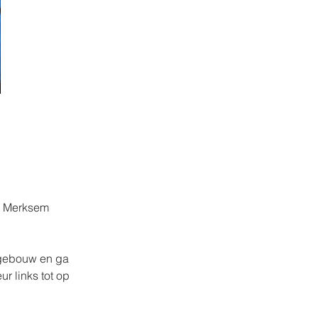
70 Merksem
e gebouw en ga
r links tot op